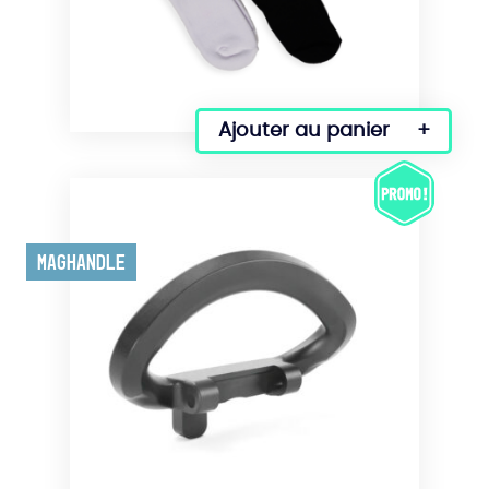
page
du
produit
Ajouter au panier
Maghandle