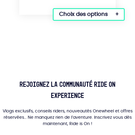
Choix des options
Ce
produit
a
plusieurs
variations.
Les
options
peuvent
être
choisies
sur
Rejoignez la communauté Ride On
la
Experience
page
du
produit
Vlogs exclusifs, conseils riders, nouveautés Onewheel et offres
réservées… Ne manquez rien de l’aventure. Inscrivez vous dès
maintenant, Ride is On !