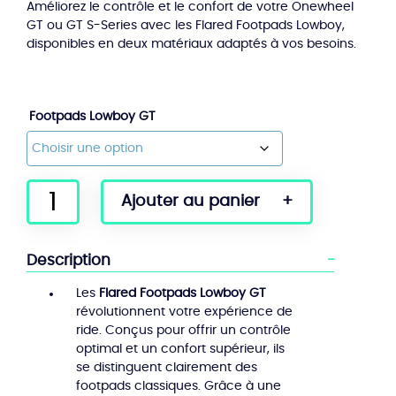
Améliorez le contrôle et le confort de votre Onewheel
GT ou GT S-Series avec les Flared Footpads Lowboy,
disponibles en deux matériaux adaptés à vos besoins.
Footpads Lowboy GT
quantité
Ajouter au panier
de
Flared
Footpads
Description
Lowboy
GT
Les
Flared Footpads Lowboy GT
révolutionnent votre expérience de
ride. Conçus pour offrir un contrôle
optimal et un confort supérieur, ils
se distinguent clairement des
footpads classiques. Grâce à une