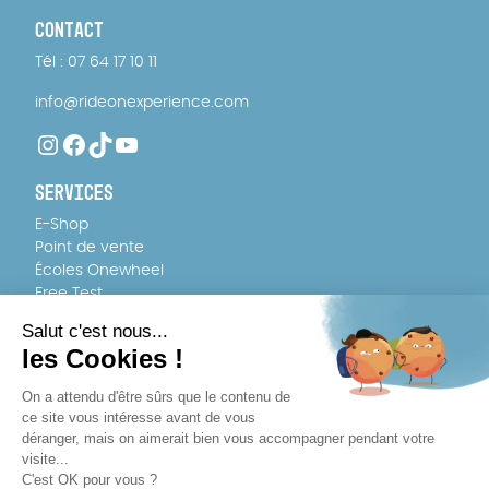
CONTACT
Tél : 07 64 17 10 11
info@rideonexperience.com
Instagram
Facebook
TikTok
YouTube
SERVICES
E-Shop
Point de vente
Écoles Onewheel
Free Test
FAQ
ÉQUIPE
À propos
Recrutement
POINTS DE VENTE