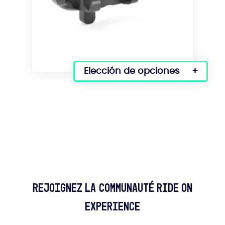
la
página
del
producto
Elección de opciones
Este
producto
tiene
varias
variantes.
Las
opciones
se
pueden
seleccionar
en
Rejoignez la communauté Ride On
la
Experience
página
del
producto