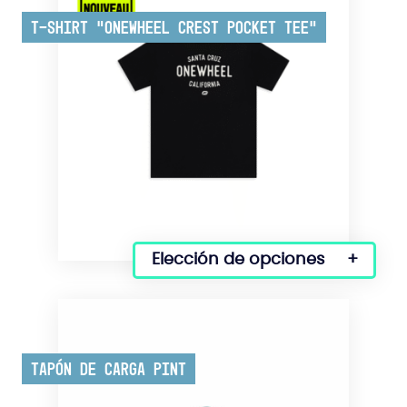
T-shirt “Onewheel Crest Pocket Tee”
Elección de opciones
Este
producto
tiene
varias
variantes.
Tapón de carga Pint
Las
opciones
se