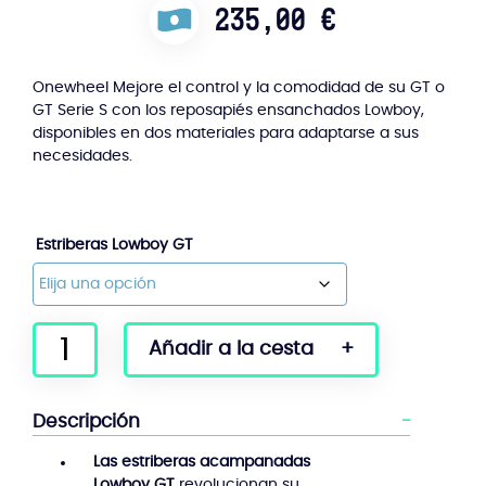
235,00
€
Onewheel Mejore el control y la comodidad de su GT o
GT Serie S con los reposapiés ensanchados Lowboy,
disponibles en dos materiales para adaptarse a sus
necesidades.
Estriberas Lowboy GT
Cantidad
Añadir a la cesta
de
estribos
acampanados
Descripción
Lowboy
GT
Las estriberas acampanadas
Lowboy GT
revolucionan su