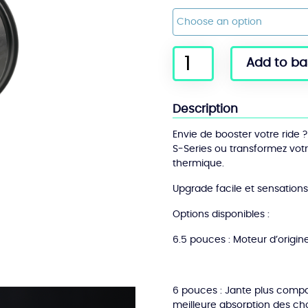
quantité
Add to ba
de
Moteur
Onewheel
Description
GT
S-
Envie de booster votre ride ?
Series
S-Series ou transformez vot
thermique.
Upgrade facile et sensations
Options disponibles :
6.5 pouces : Moteur d’origin
6 pouces : Jante plus compa
meilleure absorption des ch