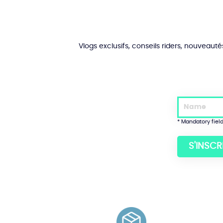
on
the
product
page.
Vlogs exclusifs, conseils riders, nouveaut
* Mandatory fiel