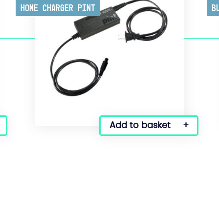
Home Charger Pint
B
Add to basket