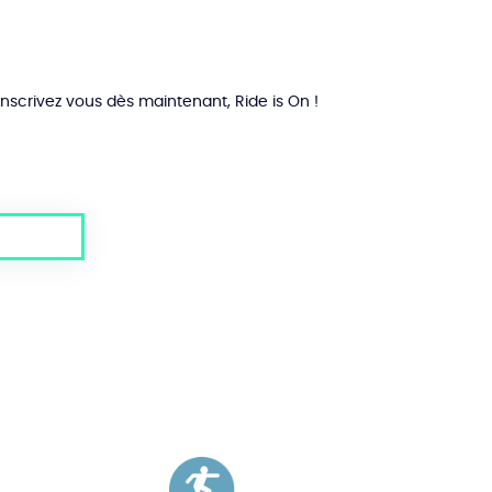
on
the
product
page.
Inscrivez vous dès maintenant, Ride is On !