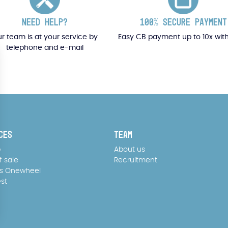
NEED HELP?
100% SECURE PAYMENT
r team is at your service by
Easy CB payment up to 10x wit
telephone and e-mail
CES
TEAM
p
About us
f sale
Recruitment
s Onewheel
est