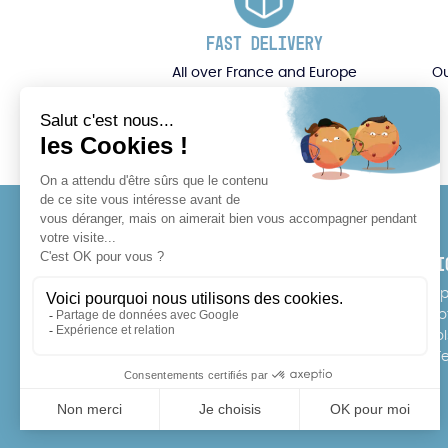
FAST DELIVERY
All over France and Europe
Ou
CONTACT
SERVI
Tel: 07 64 17 10 11
E-Sho
Point o
info@rideonexperience.com
School
Free T
Instagram
Facebook
TikTok
YouTube
FAQ