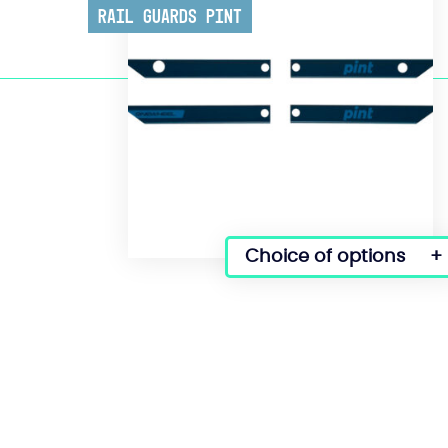
Rail Guards Pint
Choice of options
This
product
has
several
variations.
Options
can
be
selected