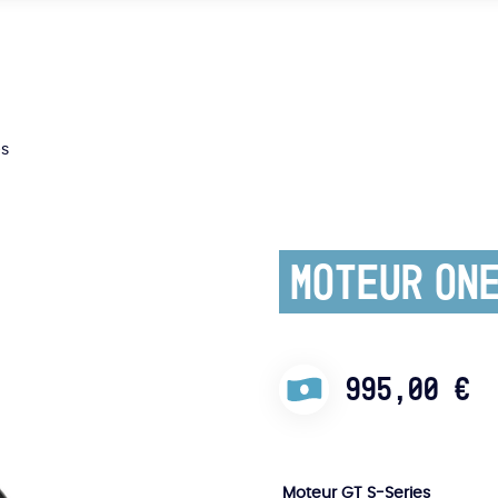
es
Moteur On
995,00
€
Moteur GT S-Series