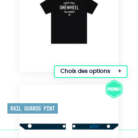
Choix des options
Ce
produit
a
plusieurs
variations.
Rail Guards Pint
Les
options
peuvent
être
choisies