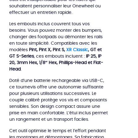
souhaitent personnaliser leur Onewheel ou
effectuer un entretien rapide.
Les embouts inclus couvrent tous vos
besoins. Vous pouvez monter des bumpers,
changer des footpads ou démonter les rails
en toute simplicité. Compatibles avec les
modèles
Pint, Pint X, Pint S,
XR Classic
, GT et
GT S-Series
, ces embouts incluent :
IP 25, IP
20, 3mm Hex, 1/8″ Hex, Phillips-Head et Flat-
Head
.
Doté d’une batterie rechargeable via USB-C,
ce tournevis offre une autonomie suffisante
pour plusieurs utilisations successives. Le
couple calibré protège vos vis et composants
sensibles. Son design compact assure une
prise en main confortable. L’étui inclus permet
un rangement et un transport faciles.
Cet outil optimise le temps et l’effort pendant
les montages et démontages. Sa fabrication