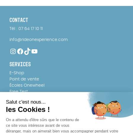
CONTACT
Tél : 07 64 17 10 11
info@rideonexperience.com
Instagram
Facebook
TikTok
YouTube
SERVICES
E-Shop
Point de vente
Écoles Onewheel
Free Test
FAQ
ÉQUIPE
À propos
Recrutement