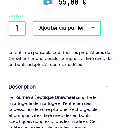
55,00
€
En stock
quantité
Ajouter au panier
de
Tournevis
Électrique
Onewheel
Un outil indispensable pour tous les propriétaires de
Onewheel : rechargeable, compact, et livré avec des
embouts adaptés à tous les modèles.
Description
Le
Tournevis Électrique Onewheel
simplifie le
montage, le démontage et l’entretien des
accessoires de votre planche. Rechargeable
et compact, il est livré avec des embouts
spécifiques, adaptés à tous les modèles. Cet
outil est indispensable pour les riders qui