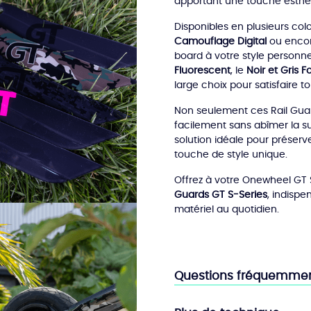
apportant une touche esthét
Disponibles en plusieurs co
Camouflage Digital
ou encor
board à votre style personnel
Fluorescent
, le
Noir et Gris 
large choix pour satisfaire to
Non seulement ces Rail Guard
facilement sans abîmer la sur
solution idéale pour préserv
touche de style unique.
Offrez à votre Onewheel GT S
Guards GT S-Series
, indispe
matériel au quotidien.
Questions fréquemme