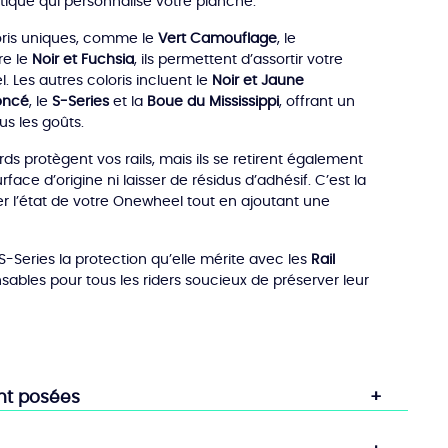
ique qui personnalise votre planche.
loris uniques, comme le
Vert Camouflage
, le
e le
Noir et Fuchsia
, ils permettent d’assortir votre
. Les autres coloris incluent le
Noir et Jaune
Foncé
, le
S-Series
et la
Boue du Mississippi
, offrant un
us les goûts.
s protègent vos rails, mais ils se retirent également
face d’origine ni laisser de résidus d’adhésif. C’est la
er l’état de votre Onewheel tout en ajoutant une
-Series la protection qu’elle mérite avec les
Rail
nsables pour tous les riders soucieux de préserver leur
nt posées