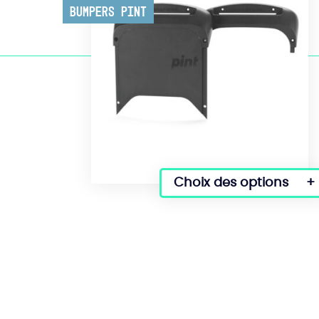
Bumpers Pint
Choix des options
Ce
produit
a
plusieurs
variations.
Les
options
peuvent
être