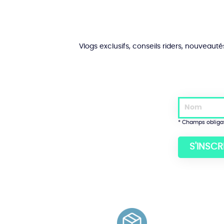
choisies
sur
la
page
du
Vlogs exclusifs, conseils riders, nouveaut
produit
* Champs obliga