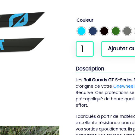
Couleur
quantité
Ajouter a
de
Rail
Guards
Description
GTS
Rally
Les
Rail Guards GT S-Series R
d’origine de votre
Onewheel 
Recurve. Ces protections se 
pré-appliqué de haute qualit
effort.
Fabriqués à partir de matéria
excellente résistance aux ra
vos sorties quotidiennes. Ils