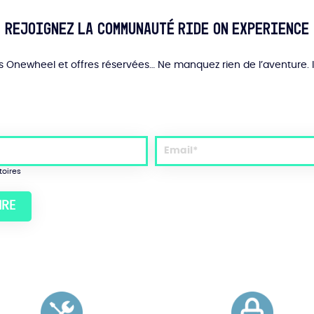
choisies
sur
Rejoignez la communauté Ride On Experience
la
page
du
és Onewheel et offres réservées… Ne manquez rien de l’aventure. 
produit
toires