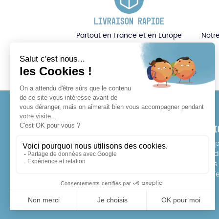
LIVRAISON RAPIDE
Partout en France et en Europe
Notre
CONTACT
SERVI
Tél : 07 64 17 10 11
E-Sho
Point 
info@rideonexperience.com
Écoles
Free T
Instagram
Facebook
TikTok
YouTube
FAQ