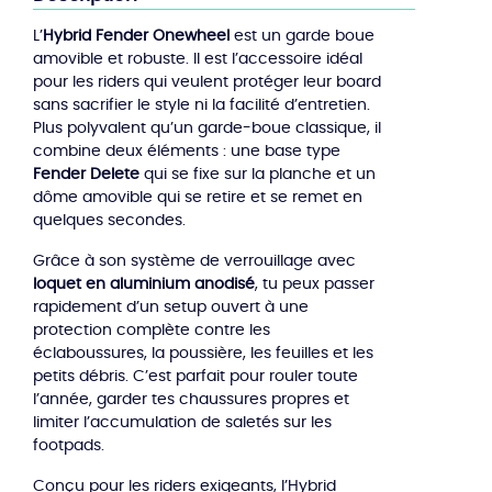
-
L’
Hybrid Fender Onewheel
est un garde boue
Garde-
amovible et robuste. Il est l’accessoire idéal
boue
pour les riders qui veulent protéger leur board
amovible
sans sacrifier le style ni la facilité d’entretien.
Plus polyvalent qu’un garde-boue classique, il
combine deux éléments : une base type
Fender Delete
qui se fixe sur la planche et un
dôme amovible qui se retire et se remet en
quelques secondes.
Grâce à son système de verrouillage avec
loquet en aluminium anodisé
, tu peux passer
rapidement d’un setup ouvert à une
protection complète contre les
éclaboussures, la poussière, les feuilles et les
petits débris. C’est parfait pour rouler toute
l’année, garder tes chaussures propres et
limiter l’accumulation de saletés sur les
footpads.
Conçu pour les riders exigeants, l’Hybrid