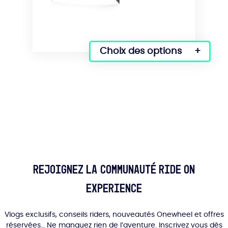
du
produit
Choix des options
Ce
produit
a
plusieurs
variations.
Les
options
peuvent
être
choisies
sur
Rejoignez la communauté Ride On
la
Experience
page
du
produit
Vlogs exclusifs, conseils riders, nouveautés Onewheel et offres
réservées… Ne manquez rien de l’aventure. Inscrivez vous dès