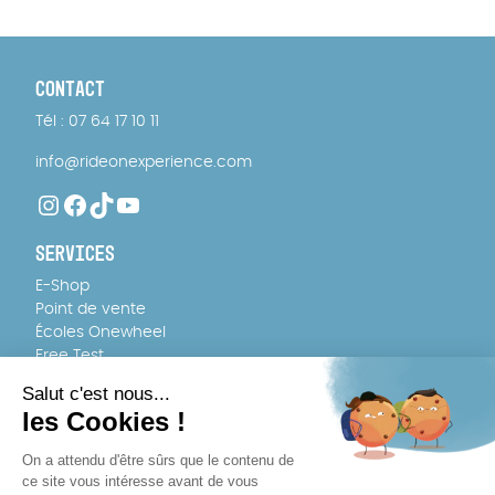
CONTACT
Tél : 07 64 17 10 11
info@rideonexperience.com
Instagram
Facebook
TikTok
YouTube
SERVICES
E-Shop
Point de vente
Écoles Onewheel
Free Test
FAQ
ÉQUIPE
À propos
Recrutement