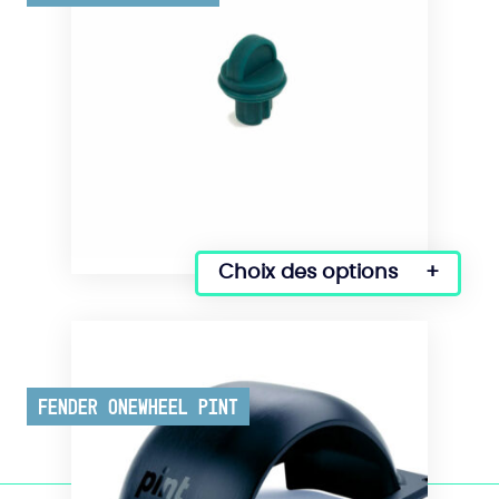
Choix des options
Ce
produit
a
plusieurs
variations.
Fender Onewheel Pint
Les
options
peuvent
être
choisies