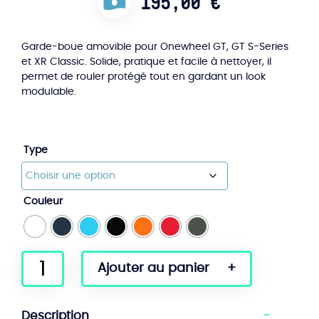
195,00
€
Garde-boue amovible pour Onewheel GT, GT S-Series
et XR Classic. Solide, pratique et facile à nettoyer, il
permet de rouler protégé tout en gardant un look
modulable.
Type
Couleur
quantité
Ajouter au panier
de
Hybrid
Fender
Description
Onewheel