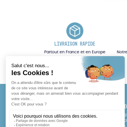
LIVRAISON RAPIDE
Partout en France et en Europe
Notre
CONTACT
SERVI
Tél : 07 64 17 10 11
E-Sho
Point 
info@rideonexperience.com
Écoles