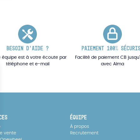
BESOIN D'AIDE ?
PAIEMENT 100% SÉCURI
 équipe est à votre écoute par
Facilité de paiement CB jusqu'
téléphone et e-mail
avec Alma
CES
ÉQUIPE
p
À propos
de vente
Recrutement
 Onewheel