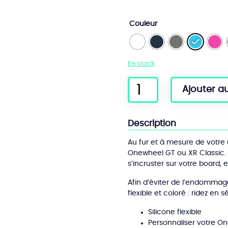
Couleur
En stock
quantité
Ajouter a
de
Charger
Plug
Description
GT
/
Au fur et à mesure de votre ut
XR
Onewheel GT ou XR Classic. 
Classic
s’incruster sur votre board,
Afin d’éviter de l’endommag
flexible et coloré : ridez en s
Silicone flexible
Personnaliser votre O