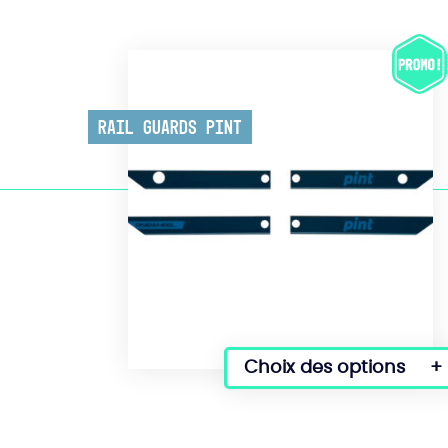
Rail Guards Pint
Choix des options
Ce
produit
a
plusieurs