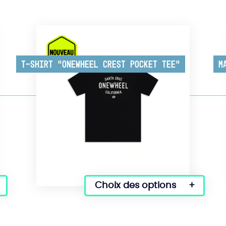
T-shirt “Onewheel Crest Pocket Tee”
M
Choix des options
Ce
produit
a
plusieurs