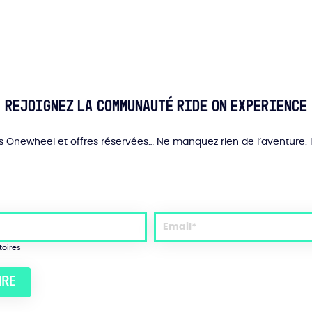
variations.
Les
options
peuvent
être
choisies
sur
Rejoignez la communauté Ride On Experience
la
page
du
és Onewheel et offres réservées… Ne manquez rien de l’aventure. 
produit
toires