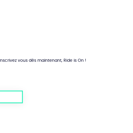
variations.
Les
options
peuvent
être
choisies
sur
la
page
du
Inscrivez vous dès maintenant, Ride is On !
produit