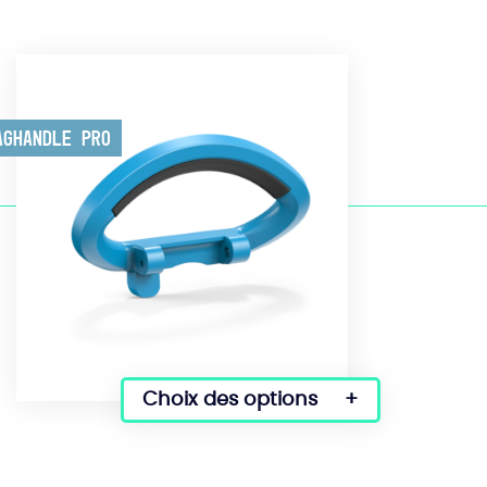
aghandle Pro
Choix des options
Ce
produit
a
plusieurs