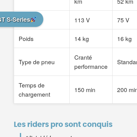
km
52 km
GT S-Series
Voltage
113 V
75 V
Poids
14 kg
16 kg
Cranté
Type de pneu
Standa
performance
Temps de
150 min
200 mi
chargement
Les riders pro sont conquis