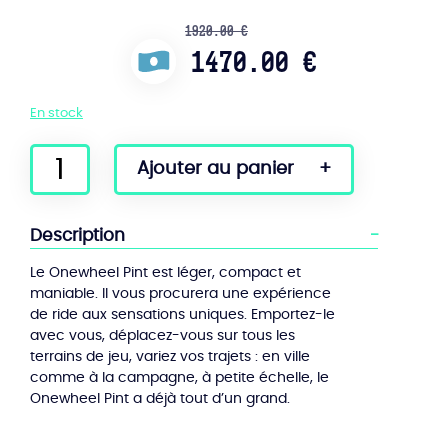
1920.00 €
1470.00 €
En stock
quantité
Ajouter au panier
de
Onewheel
Pint
Description
Pro
Pack
Le Onewheel Pint est léger, compact et
maniable. Il vous procurera une expérience
de ride aux sensations uniques. Emportez-le
avec vous, déplacez-vous sur tous les
terrains de jeu, variez vos trajets : en ville
comme à la campagne, à petite échelle, le
Onewheel Pint a déjà tout d’un grand.