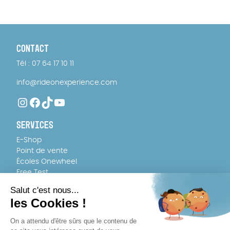
CONTACT
Tél : 07 64 17 10 11
info@rideonexperience.com
Instagram
Facebook
TikTok
YouTube
SERVICES
E-Shop
Point de vente
Écoles Onewheel
Free Test
FAQ
ÉQUIPE
À propos