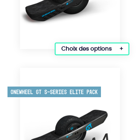
Choix des options
Ce
produit
a
plusieurs
variations.
Les
Onewheel GT S-Series Elite Pack
options
peuvent
être
choisies
sur
la
page
du