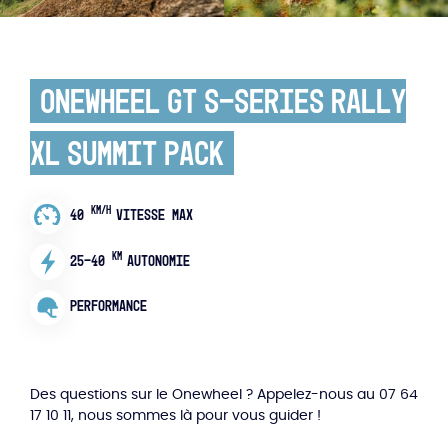
Onewheel GT S-Series Rally
XL Summit Pack
KM/H
40
VITESSE MAX
KM
25-40
AUTONOMIE
PERFORMANCE
Des questions sur le Onewheel ? Appelez-nous au 07 64
17 10 11, nous sommes là pour vous guider !