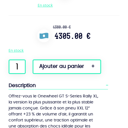
En stock
4380.00 €
4305.00 €
En stock
quantité
Ajouter au panier
de
Onewheel
GT
Description
S-
Series
Offrez-vous le Onewheel GT S-Series Rally XL,
Rally
la version la plus puissante et la plus stable
XL
jamais conçue. Grâce à son pneu XXL 12″
Summit
offrant +23 % de volume d’air, il garantit un
Pack
confort supérieur, une traction optimale et
une absorption des chocs idéale pour les