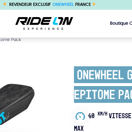
REVENDEUR EXCLUSIF
ONEWHEEL
FRANCE
Boutique 
itome Pack
Onewheel G
Epitome Pa
KM/H
40
VITESSE
MAX