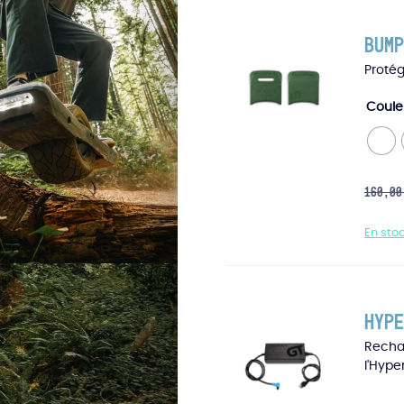
Bump
Protég
Coul
160,0
En sto
Hype
Recha
l'Hype