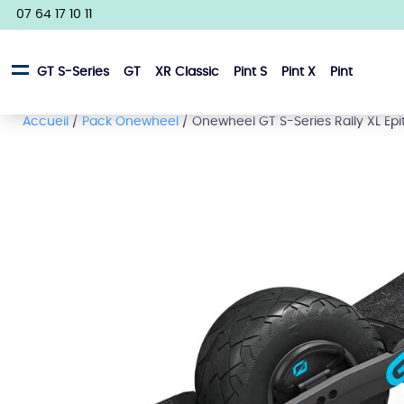
07 64 17 10 11
GT S-Series
GT
XR Classic
Pint S
Pint X
Pint
Accueil
/
Pack Onewheel
/ Onewheel GT S-Series Rally XL Ep