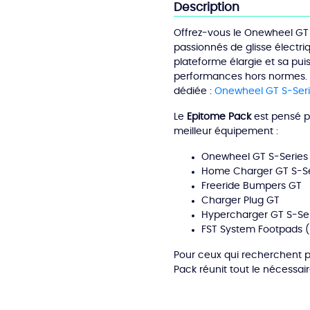
Description
S-
Series
Offrez-vous le Onewheel GT S
Rally
passionnés de glisse électri
XL
plateforme élargie et sa puiss
Epitome
performances hors normes. D
Pack
dédiée :
Onewheel GT S-Ser
Le
Epitome Pack
est pensé po
meilleur équipement :
Onewheel GT S-Series 
Home Charger GT S-Se
Freeride Bumpers GT
Charger Plug GT
Hypercharger GT S-Se
FST System Footpads (
Pour ceux qui recherchent pu
Pack réunit tout le nécessair