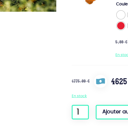
Coul
5,00
€
En sto
4625
4775.00 €
En stock
quantité
Ajouter a
de
Onewheel
GT