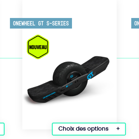
Onewheel GT S-Series
O
Choix des options
Ce
produit