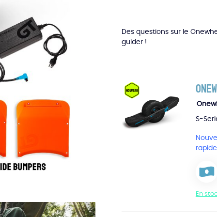
Des questions sur le Onewhe
guider !
Onew
Onewh
S-Seri
Nouvea
rapid
En sto