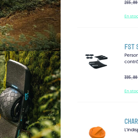
265,0
En sto
FST 
Perso
contrô
395,0
En sto
Char
L’indi