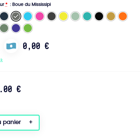
eur
*
: Boue du Mississipi
0,00
€
ck
.00 €
u panier