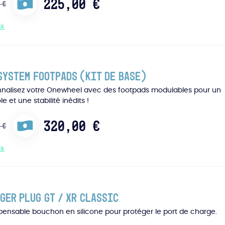
225,00
€
0
€
ck
System Footpads (Kit de base)
nnalisez votre Onewheel avec des footpads modulables pour un
le et une stabilité inédits !
320,00
€
0
€
ck
ger Plug GT / XR Classic
spensable bouchon en silicone pour protéger le port de charge.