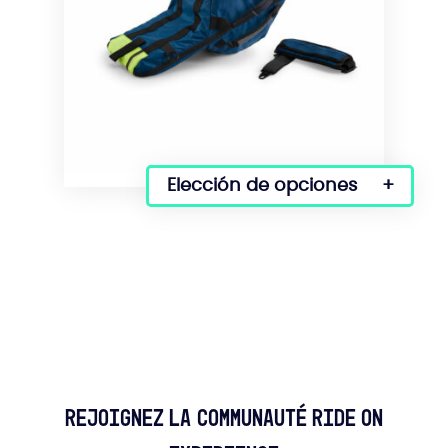
Elección de opciones
Este
producto
tiene
varias
variantes.
Las
opciones
se
pueden
seleccionar
en
Rejoignez la communauté Ride On
la
página