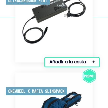
Ultracargador Pint
Añadir a la cesta
Onewheel x Mafia Slingpack