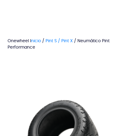
Onewheel I
nicio
/
Pint S / Pint X
/ Neumático Pint
Performance