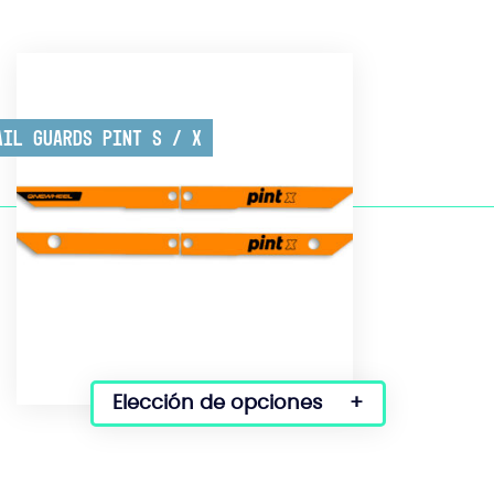
ail Guards Pint S / X
Elección de opciones
Este
producto
tiene
varias