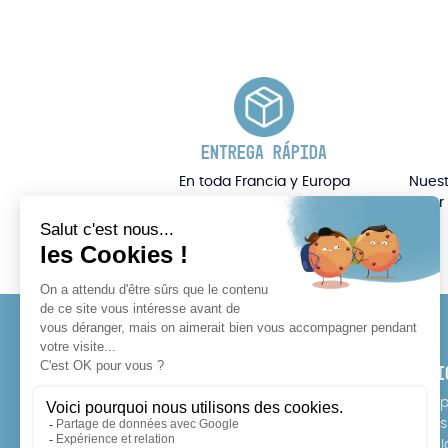
ENTREGA RÁPIDA
En toda Francia y Europa
Nuest
por
PÓNGASE EN CONTACTO CON
SERVI
Teléfono: 07 64 17 10 11
E-Sho
Puntos
info@rideonexperience.com
Escuel