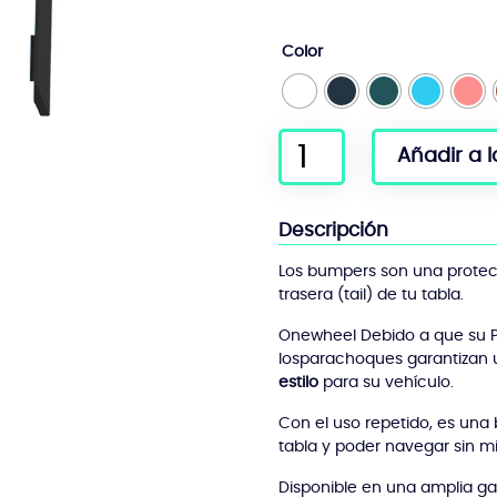
Color
Cantidad
Añadir a l
de
parachoques
Pint
Descripción
S
/
Los bumpers son una protecc
X
trasera (tail) de tu tabla.
Onewheel Debido a que su P
los
parachoques
garantizan 
estilo
para su vehículo.
Con el uso repetido, es una 
tabla y poder navegar sin m
Disponible en una amplia ga