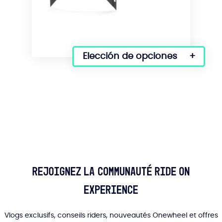
Elección de opciones
Este
producto
tiene
varias
variantes.
Las
opciones
se
pueden
seleccionar
en
Rejoignez la communauté Ride On
la
Experience
página
del
producto
Vlogs exclusifs, conseils riders, nouveautés Onewheel et offres