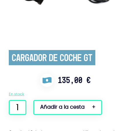
Cargador de coche GT
135,00
€
En stock
Cargador
Añadir a la cesta
de
coche
GT
cantidad