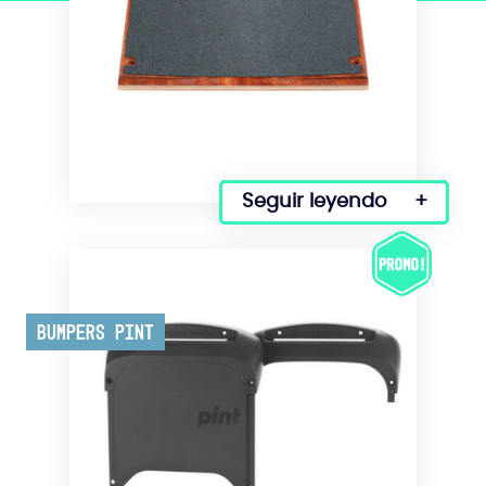
seleccionar
en
la
página
del
producto
Seguir leyendo
Bumpers Pint