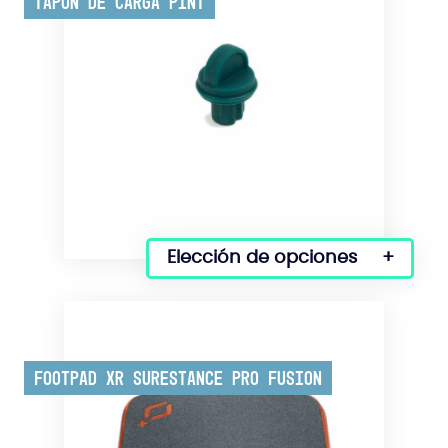
Tapón de carga Pint
Elección de opciones
Este
producto
tiene
varias
variantes.
Footpad XR Surestance Pro Fusion
Las
opciones
se
pueden