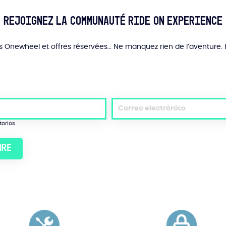
seleccionar
en
Rejoignez la communauté Ride On Experience
la
página
del
és Onewheel et offres réservées… Ne manquez rien de l’aventure. 
producto
torios