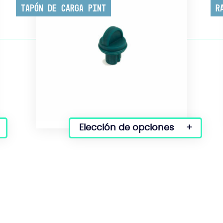
Tapón de carga Pint
R
Elección de opciones
Este
producto
tiene
varias
variantes.
Las
opciones
se
pueden