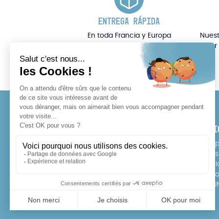
ENTREGA RÁPIDA
En toda Francia y Europa
Nuest
por
PÓNGASE EN CONTACTO CON
SERVI
Teléfono: 07 64 17 10 11
E-Sho
Puntos
info@rideonexperience.com
Escuel
Prueba
Instagram
Facebook
TikTok
YouTube
PREGU