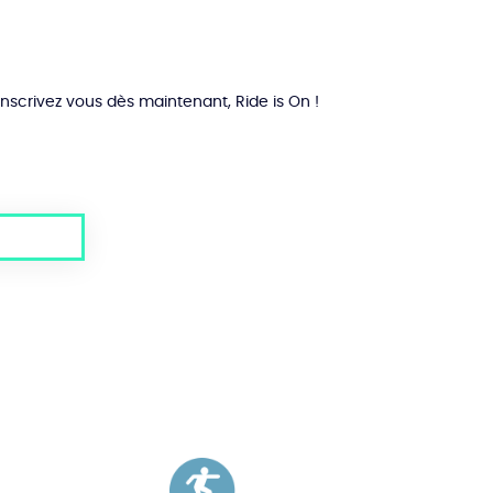
seleccionar
en
la
página
del
Inscrivez vous dès maintenant, Ride is On !
producto