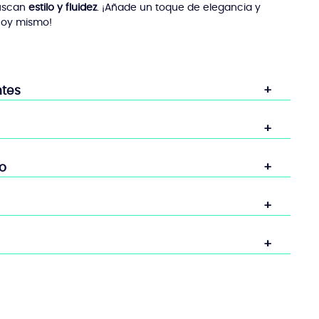
buscan
estilo y fluidez
. ¡Añade un toque de elegancia y
hoy mismo!
ntes
o