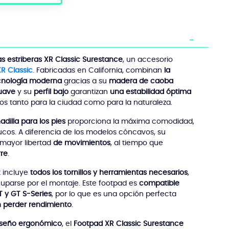
as estriberas XR Classic Surestance
, un accesorio
R Classic
. Fabricadas en California, combinan
la
ecnología moderna
gracias a su
madera de caoba
uave
y su
perfil bajo
garantizan
una estabilidad óptima
tos tanto para la ciudad como para la naturaleza.
dilla para los pies
proporciona la máxima comodidad,
trucos. A diferencia de los modelos cóncavos, su
mayor libertad
de movimientos
, al tiempo que
rre
.
it incluye
todos los tornillos y herramientas necesarios
,
uparse por el montaje. Este footpad es
compatible
 y GT S-Series
, por lo que es una opción perfecta
in perder rendimiento
.
diseño ergonómico
, el
Footpad XR Classic Surestance