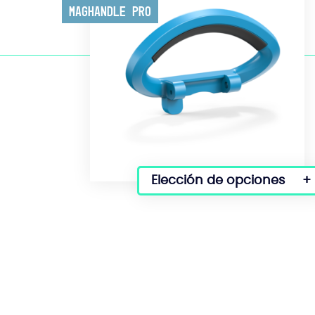
Maghandle Pro
Elección de opciones
Este
producto
tiene
varias
variantes.
Las
opciones
se
pueden