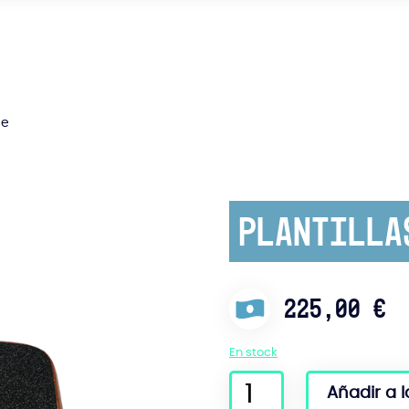
ce
Plantilla
225,00
€
En stock
cantidad
Añadir a l
de