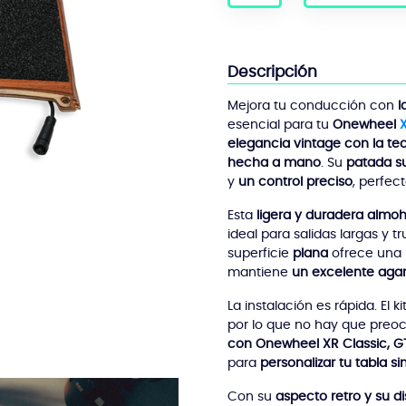
Footpads
XR
Classic
Surestance
Descripción
Mejora tu conducción con
l
esencial para tu
Onewheel
X
elegancia vintage con la t
hecha a mano
. Su
patada s
y
un control preciso
, perfec
Esta
ligera y duradera almoha
ideal para salidas largas y 
superficie
plana
ofrece una 
mantiene
un excelente aga
La instalación es rápida. El k
por lo que no hay que preoc
con Onewheel XR Classic, GT
para
personalizar tu tabla s
Con su
aspecto retro y su 