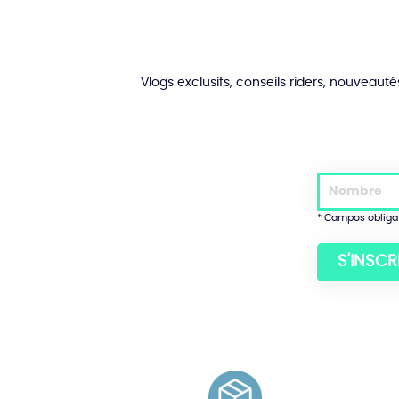
seleccionar
en
la
página
del
Vlogs exclusifs, conseils riders, nouveaut
producto
* Campos obliga