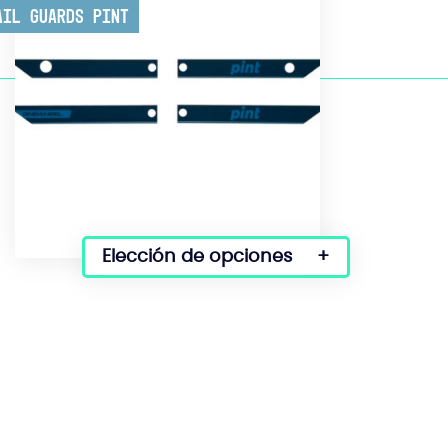
ail Guards Pint
Elección de opciones
Este
producto
tiene
varias
variantes.
Las
opciones
se
pueden