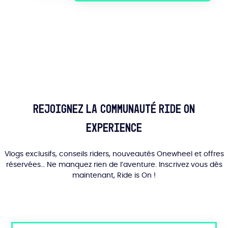
producto
tiene
varias
variantes.
Las
opciones
se
pueden
seleccionar
en
Rejoignez la communauté Ride On
la
Experience
página
del
producto
Vlogs exclusifs, conseils riders, nouveautés Onewheel et offres
réservées… Ne manquez rien de l’aventure. Inscrivez vous dès
maintenant, Ride is On !