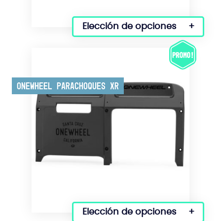
Elección de opciones
Este
producto
tiene
varias
variantes.
Onewheel Parachoques XR
Las
opciones
se
pueden
seleccionar
en
la
página
del
producto
Elección de opciones
Este