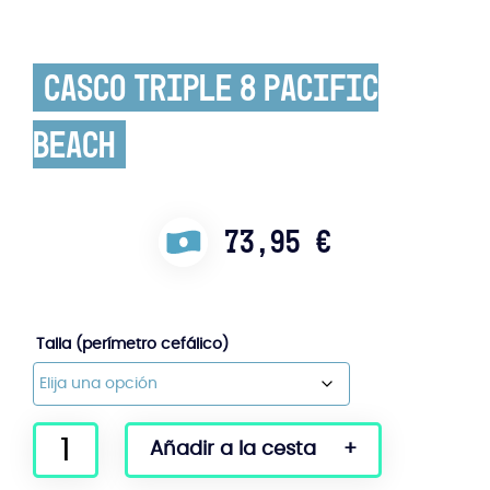
Casco Triple 8 Pacific
Beach
73,95
€
Talla (perímetro cefálico)
Cantidad
Añadir a la cesta
de
cascos