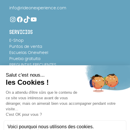
info@rideonexperience.com
Instagram
Facebook
TikTok
YouTube
SERVICIOS
E-Shop
Puntos de venta
Escuelas Onewheel
Prueba gratuita
PREGUNTAS FRECUENTES
EQUIPO
Quiénes somos
Contratación
DÓNDE COMPRAR
Entrega rápida en cualquier lugar de Francia y Europa
Tienda : 2 ter av. des chênes, 33950 Lège-Cap-Ferret