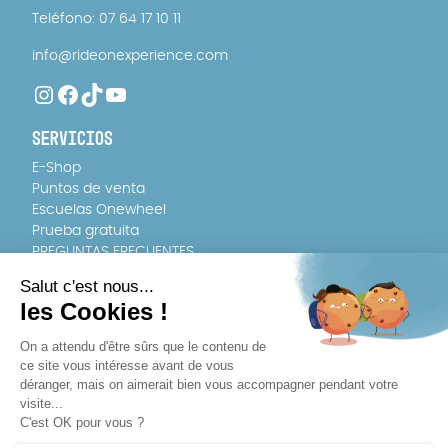
Teléfono: 07 64 17 10 11
info@rideonexperience.com
Instagram
Facebook
TikTok
YouTube
SERVICIOS
E-Shop
Puntos de venta
Escuelas Onewheel
Prueba gratuita
PREGUNTAS FRECUENTES
EQUIPO
Quiénes somos
Contratación
DÓNDE COMPRAR
Entrega rápida en cualquier lugar de Francia y Europa